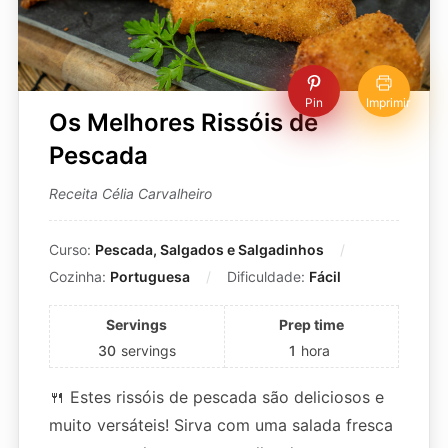
Pin
Imprimir
Os Melhores Rissóis de
Pescada
Receita Célia Carvalheiro
Curso:
Pescada, Salgados e Salgadinhos
Cozinha:
Portuguesa
Dificuldade:
Fácil
Servings
Prep time
30
servings
1
hora
🍴 Estes rissóis de pescada são deliciosos e
muito versáteis! Sirva com uma salada fresca