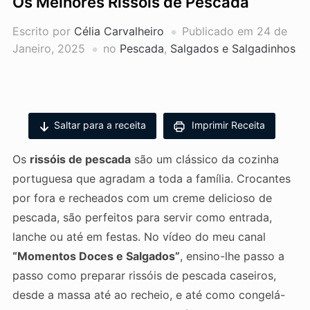
Os Melhores Rissóis de Pescada
Escrito por
Célia Carvalheiro
Publicado em
24 de
Janeiro, 2025
no
Pescada
,
Salgados e Salgadinhos
Saltar para a receita
Imprimir Receita
Os
rissóis de pescada
são um clássico da cozinha
portuguesa que agradam a toda a família. Crocantes
por fora e recheados com um creme delicioso de
pescada, são perfeitos para servir como entrada,
lanche ou até em festas. No vídeo do meu canal
“Momentos Doces e Salgados”
, ensino-lhe passo a
passo como preparar rissóis de pescada caseiros,
desde a massa até ao recheio, e até como congelá-