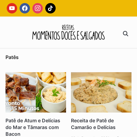
Skip
youtube
facebook
instagram
tiktok
to
content
Search
for:
Patês
Patê de Atum e Delícias
Receita de Patê de
do Mar e Tâmaras com
Camarão e Delícias
Bacon