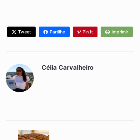
Tweet
Partilhe
Pin It
Imprimir
Célia Carvalheiro