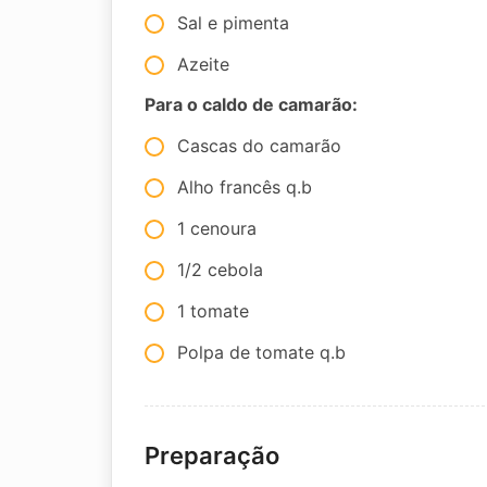
Sal e pimenta
Azeite
Para o caldo de camarão:
Cascas do camarão
Alho francês q.b
1 cenoura
1/2 cebola
1 tomate
Polpa de tomate q.b
Preparação