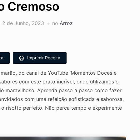
̃o Cremoso
m
2 de Junho, 2023
no
Arroz
ta
Imprimir Receita
 Camarão, do canal de YouTube ‘Momentos Doces e
abores com este prato incrível, onde utilizamos o
ado maravilhoso. Aprenda passo a passo como fazer
 convidados com uma refeição sofisticada e saborosa.
o risotto perfeito. Não perca tempo e experimente