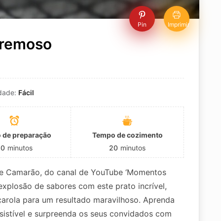
Pin
Imprimir
Cremoso
ldade:
Fácil
 de preparação
Tempo de cozimento
30
minutos
20
minutos
 de Camarão, do canal de YouTube ‘Momentos
xplosão de sabores com este prato incrível,
çarola para um resultado maravilhoso. Aprenda
esistível e surpreenda os seus convidados com