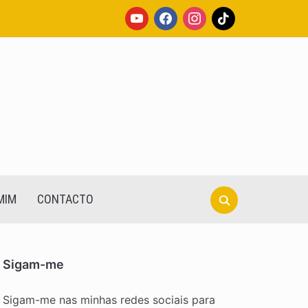
youtube
facebook
instagram
tiktok
Search
MIM
CONTACTO
for:
Sigam-me
Sigam-me nas minhas redes sociais para