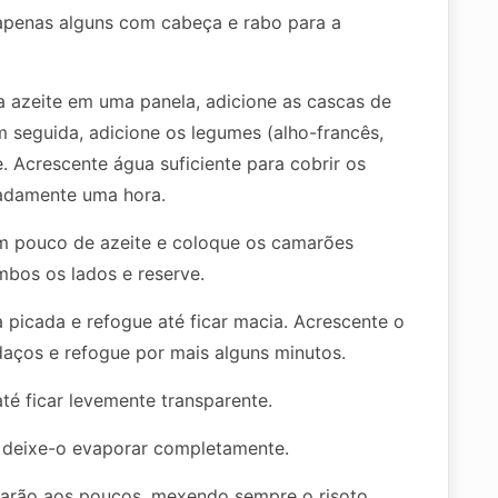
penas alguns com cabeça e rabo para a
 azeite em uma panela, adicione as cascas de
 seguida, adicione os legumes (alho-francês,
. Acrescente água suficiente para cobrir os
madamente uma hora.
m pouco de azeite e coloque os camarões
bos os lados e reserve.
 picada e refogue até ficar macia. Acrescente o
ços e refogue por mais alguns minutos.
até ficar levemente transparente.
e deixe-o evaporar completamente.
arão aos poucos, mexendo sempre o risoto.