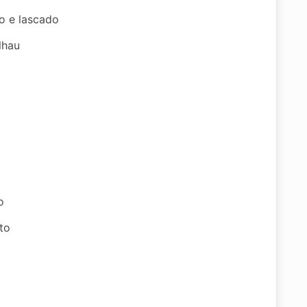
o e lascado
lhau
o
to