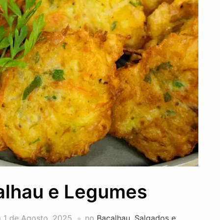
alhau e Legumes
m
1 de Agosto, 2025
no
Bacalhau
,
Salgados e