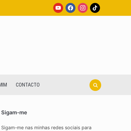
youtube
facebook
instagram
tiktok
Search
MIM
CONTACTO
for:
Sigam-me
Sigam-me nas minhas redes sociais para