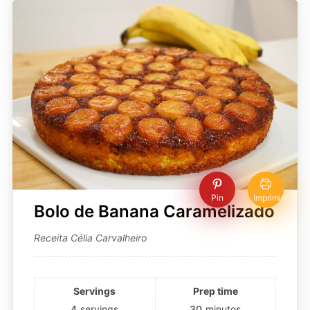
Pin
Imprimir
Bolo de Banana Caramelizado
Receita Célia Carvalheiro
Servings
Prep time
4
servings
30
minutos