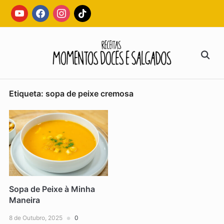
Skip
youtube
facebook
instagram
tiktok
to
content
Search
for:
Etiqueta:
sopa de peixe cremosa
Sopa de Peixe à Minha
Maneira
8 de Outubro, 2025
0