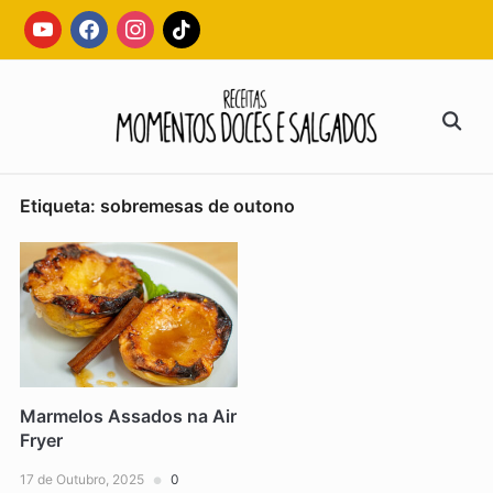
Skip
youtube
facebook
instagram
tiktok
to
content
Search
for:
Etiqueta:
sobremesas de outono
Marmelos Assados na Air
Fryer
17 de Outubro, 2025
0