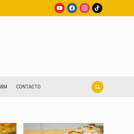
youtube
facebook
instagram
tiktok
Search
MIM
CONTACTO
for: