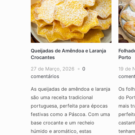
Queijadas de Amêndoa e Laranja
Folhad
Crocantes
Porto
27 de Março, 2026
0
19 de 
comentários
coment
As queijadas de amêndoa e laranja
Os fol
são uma receita tradicional
do Por
portuguesa, perfeita para épocas
mais tr
festivas como a Páscoa. Com uma
perfeit
base crocante e um recheio
castan
húmido e aromático, estas
tenham