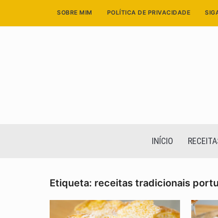
Skip
SOBRE MIM
POLÍTICA DE PRIVACIDADE
SIG
to
content
INÍCIO
RECEITA
Etiqueta:
receitas tradicionais por