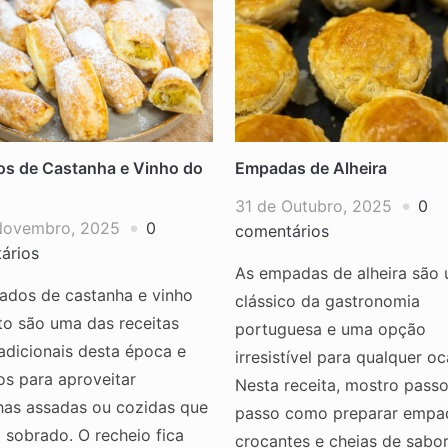
os de Castanha e Vinho do
Empadas de Alheira
31 de Outubro, 2025
0
Novembro, 2025
0
comentários
ários
As empadas de alheira são
hados de castanha e vinho
clássico da gastronomia
to são uma das receitas
portuguesa e uma opção
adicionais desta época e
irresistível para qualquer oc
os para aproveitar
Nesta receita, mostro passo
has assadas ou cozidas que
passo como preparar empa
 sobrado. O recheio fica
crocantes e cheias de sabo