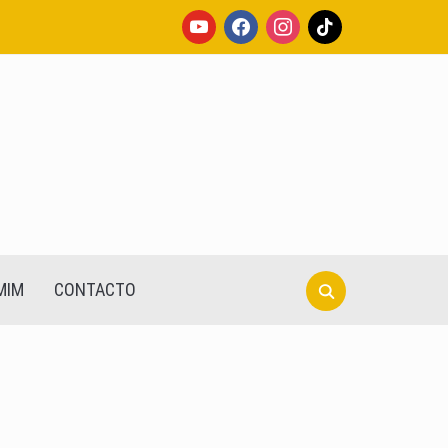
youtube
facebook
instagram
tiktok
Search
MIM
CONTACTO
for: