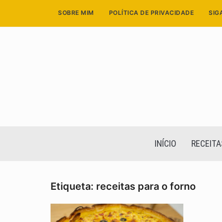
Skip
SOBRE MIM
POLÍTICA DE PRIVACIDADE
SIG
to
content
INÍCIO
RECEITA
Etiqueta:
receitas para o forno