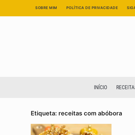
Skip
SOBRE MIM
POLÍTICA DE PRIVACIDADE
SIG
to
content
INÍCIO
RECEITA
Etiqueta:
receitas com abóbora