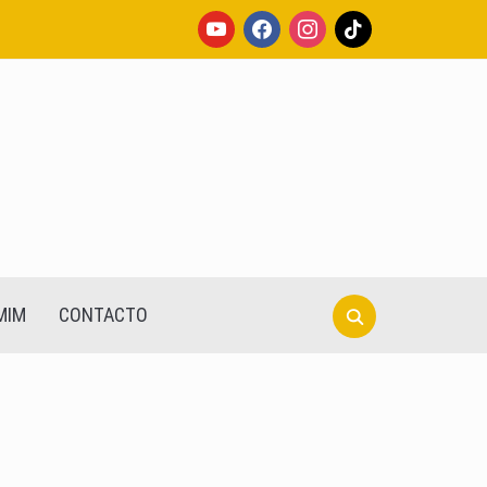
youtube
facebook
instagram
tiktok
Search
MIM
CONTACTO
for: