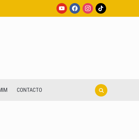
youtube
facebook
instagram
tiktok
Search
MIM
CONTACTO
for: