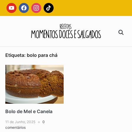
Skip
youtube
facebook
instagram
tiktok
to
content
Search
for:
Etiqueta:
bolo para chá
Bolo de Mel e Canela
11 de Junho, 2025
0
comentários