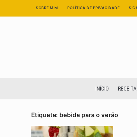
Skip
SOBRE MIM
POLÍTICA DE PRIVACIDADE
SIG
to
content
INÍCIO
RECEITA
Etiqueta:
bebida para o verão