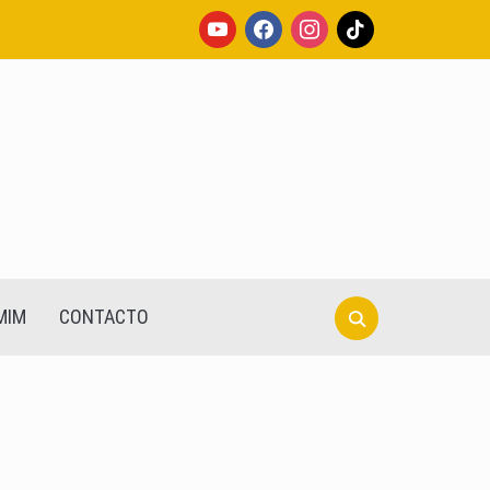
youtube
facebook
instagram
tiktok
Search
MIM
CONTACTO
for: