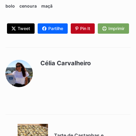
bolo
cenoura
maçã
Tweet
Partilhe
Pin It
Imprimir
Célia Carvalheiro
Tarte de Castanhas e