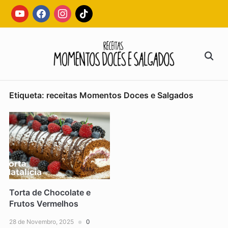
Skip
youtube
facebook
instagram
tiktok
to
content
Search
for:
Etiqueta:
receitas Momentos Doces e Salgados
Torta de Chocolate e
Frutos Vermelhos
28 de Novembro, 2025
0