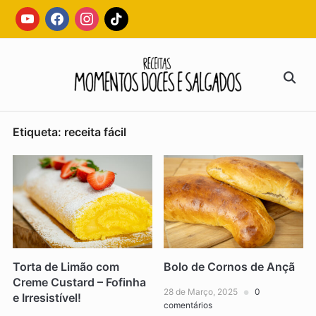
Skip
youtube
facebook
instagram
tiktok
to
content
Search
for:
Etiqueta:
receita fácil
Torta de Limão com
Bolo de Cornos de Ançã
Creme Custard – Fofinha
28 de Março, 2025
0
e Irresistível!
comentários