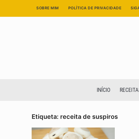
Skip
SOBRE MIM
POLÍTICA DE PRIVACIDADE
SIG
to
content
INÍCIO
RECEITA
Etiqueta:
receita de suspiros