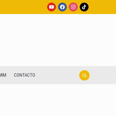
youtube
facebook
instagram
tiktok
Search
MIM
CONTACTO
for: