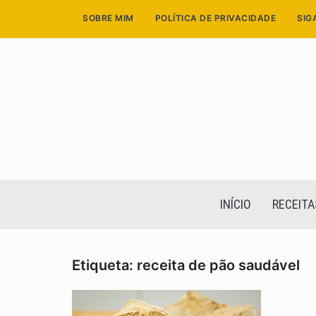
Skip
SOBRE MIM
POLÍTICA DE PRIVACIDADE
SIG
to
content
INÍCIO
RECEITA
Etiqueta:
receita de pão saudável