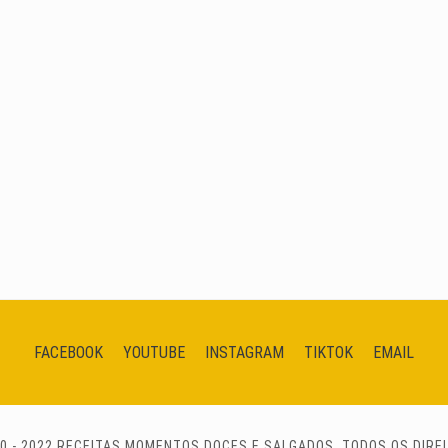
FACEBOOK
YOUTUBE
INSTAGRAM
TIKTOK
EMAIL
0 - 2022 RECEITAS MOMENTOS DOCES E SALGADOS. TODOS OS DIRE