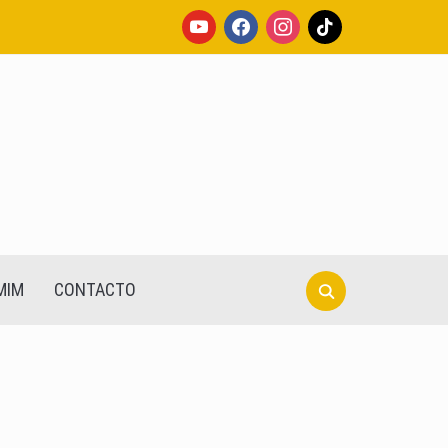
youtube
facebook
instagram
tiktok
Search
MIM
CONTACTO
for: