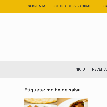
Skip
SOBRE MIM
POLÍTICA DE PRIVACIDADE
SIG
to
content
INÍCIO
RECEITA
Etiqueta:
molho de salsa