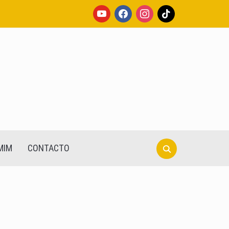
youtube
facebook
instagram
tiktok
Search
MIM
CONTACTO
for: