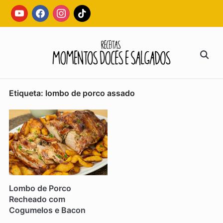
Skip
youtube
facebook
instagram
tiktok
to
content
Search
for:
Etiqueta:
lombo de porco assado
Lombo de Porco
Recheado com
Cogumelos e Bacon