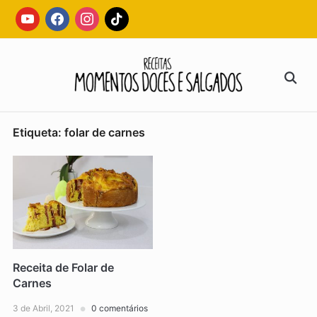
Skip
youtube
facebook
instagram
tiktok
to
content
Search
for:
Etiqueta:
folar de carnes
Receita de Folar de
Carnes
3 de Abril, 2021
0 comentários