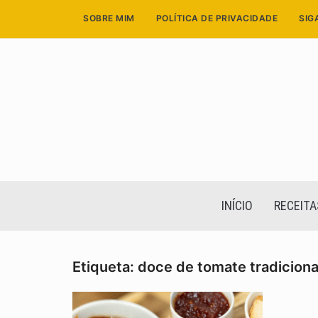
Skip
SOBRE MIM
POLÍTICA DE PRIVACIDADE
SIG
to
content
INÍCIO
RECEITA
Etiqueta:
doce de tomate tradiciona