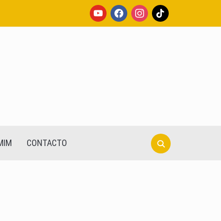
youtube
facebook
instagram
tiktok
Search
MIM
CONTACTO
for: