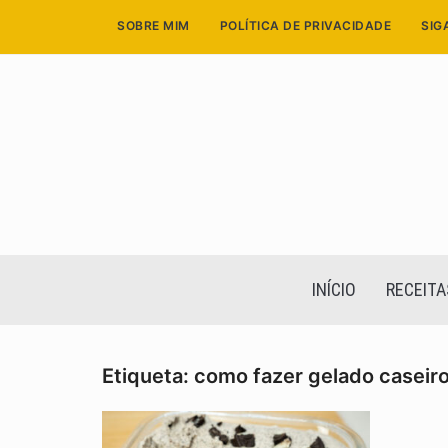
Skip
SOBRE MIM
POLÍTICA DE PRIVACIDADE
SIG
to
content
INÍCIO
RECEITA
Etiqueta:
como fazer gelado caseir