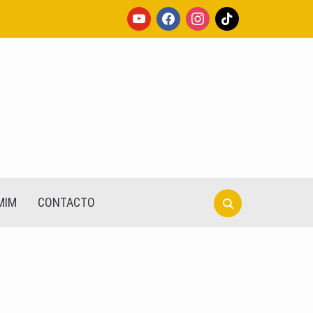
youtube
facebook
instagram
tiktok
Search
MIM
CONTACTO
for: