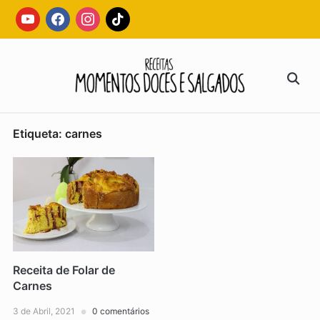
Skip
youtube
facebook
instagram
tiktok
to
content
Search
for:
Etiqueta:
carnes
Receita de Folar de
Carnes
3 de Abril, 2021
0 comentários