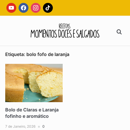
Skip
youtube
facebook
instagram
tiktok
to
content
Search
for:
Etiqueta:
bolo fofo de laranja
Bolo de Claras e Laranja
fofinho e aromático
7 de Janeiro, 2026
0