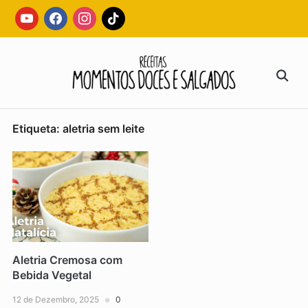
Skip
youtube
facebook
instagram
tiktok
to
content
Search
for:
Etiqueta:
aletria sem leite
Aletria Cremosa com
Bebida Vegetal
12 de Dezembro, 2025
0