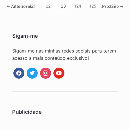
1
…
121
122
123
124
125
…
127
← Anteriores
Próximo →
Sigam-me
Sigam-me nas minhas redes sociais para terem
acesso a mais conteúdo exclusivo!
facebook
twitter
instagram
youtube
Publicidade