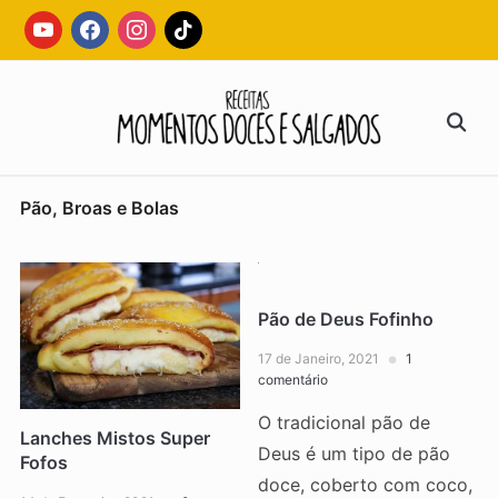
Skip
youtube
facebook
instagram
tiktok
to
content
Search
for:
Pão, Broas e Bolas
Pão de Deus Fofinho
17 de Janeiro, 2021
1
comentário
O tradicional pão de
Lanches Mistos Super
Deus é um tipo de pão
Fofos
doce, coberto com coco,